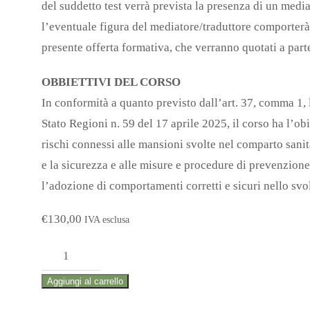
del suddetto test verrà prevista la presenza di un media
l’eventuale figura del mediatore/traduttore comporterà d
presente offerta formativa, che verranno quotati a part
OBBIETTIVI DEL CORSO
In conformità a quanto previsto dall’art. 37, comma 1,
Stato Regioni n. 59 del 17 aprile 2025, il corso ha l’obi
rischi connessi alle mansioni svolte nel comparto sanita
e la sicurezza e alle misure e procedure di prevenzion
l’adozione di comportamenti corretti e sicuri nello svol
€
130,00
IVA esclusa
CORSO
FORMAZIONE
Aggiungi al carrello
LAVORATORI