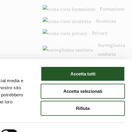
Formazione
Sicurezza
Privacy
Sorveglianza
sanitaria
Igiene degli
Accetta tutti
alimenti
cial media e
Campi
nostro sito
Accetta selezionati
i potrebbero
ei loro
Rifiuta
Informative privacy
Cookie policy