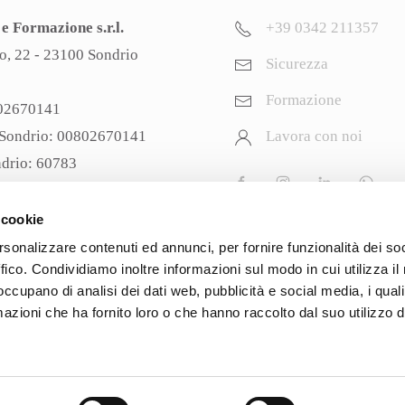
e Formazione s.r.l.
+39 0342 211357
o, 22 - 23100 Sondrio
Sicurezza
Formazione
802670141
 Sondrio: 00802670141
Lavora con noi
ndrio: 60783
ociale: € 27.900 i.v.
ezzaeformazionesrl@pec.
it
 cookie
rsonalizzare contenuti ed annunci, per fornire funzionalità dei so
ffico. Condividiamo inoltre informazioni sul modo in cui utilizza il 
 occupano di analisi dei dati web, pubblicità e social media, i qual
azioni che ha fornito loro o che hanno raccolto dal suo utilizzo d
Carrello
Account