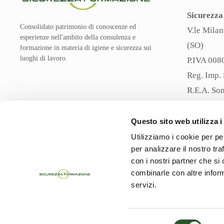
Sicurezza 
Consolidato patrimonio di conoscenze ed
V.le Milan
esperienze nell'ambito della consulenza e
(SO)
formazione in materia di igiene e sicurezza sui
luoghi di lavoro.
P.IVA 00
Reg. Imp.
R.E.A. So
Capitale S
Pec
sicur
Questo sito web utilizza i
Utilizziamo i cookie per pe
per analizzare il nostro tra
con i nostri partner che si
combinarle con altre inform
servizi.
©
2026
Sicurezza e Formazione srl. All rights reserved.
Powered by
Noratech
Selezione