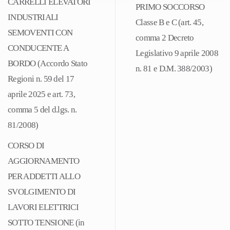
59
CARRELLI ELEVATORI
PRIMO SOCCORSO
del
INDUSTRIALI
Classe B e C (art. 45,
17
SEMOVENTI CON
comma 2 Decreto
aprile
CONDUCENTE A
Legislativo 9 aprile 2008
2025)
BORDO (Accordo Stato
n. 81 e D.M. 388/2003)
quantità
Regioni n. 59 del 17
aprile 2025 e art. 73,
comma 5 del d.lgs. n.
81/2008)
CORSO DI
AGGIORNAMENTO
PER ADDETTI ALLO
SVOLGIMENTO DI
LAVORI ELETTRICI
SOTTO TENSIONE (in