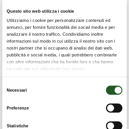
Datore di Lavoro procede autonomamente alla
Questo sito web utilizza i cookie
pianificazione e realizzazione della formazione.
Utilizziamo i cookie per personalizzare contenuti ed
annunci, per fornire funzionalità dei social media e per
€
130,00
IVA esclusa
analizzare il nostro traffico. Condividiamo inoltre
informazioni sul modo in cui utilizza il nostro sito con i
CORSO
nostri partner che si occupano di analisi dei dati web,
FORMAZIONE
pubblicità e social media, i quali potrebbero combinarle
Aggiungi al carrello
LAVORATORI
con altre informazioni che ha fornito loro o che hanno
MODULO
raccolto dal suo utilizzo dei loro servizi.
SPECIFICO
Selezione
CLASSE
Necessari
del
Corsi correlati
DI
consenso
RISCHIO
Preferenze
MEDIO
scopri tutti i corsi attivi
(8
Statistiche