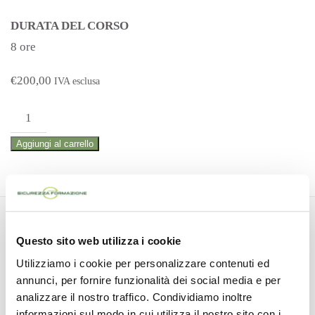
DURATA DEL CORSO
8 ore
€
200,00
IVA esclusa
CORSO
DI
Aggiungi al carrello
AGGIORNAMENTO
RLS
–
8
Corsi correlati
ore
Questo sito web utilizza i cookie
(ex
Utilizziamo i cookie per personalizzare contenuti ed
annunci, per fornire funzionalità dei social media e per
art.
scopri tutti i corsi attivi
analizzare il nostro traffico. Condividiamo inoltre
37
informazioni sul modo in cui utilizza il nostro sito con i