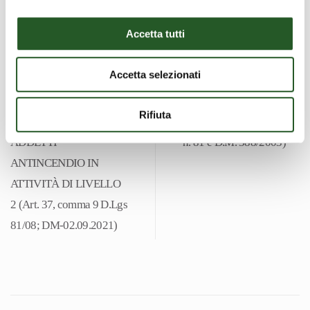
Regioni n. 59 del 17
CORSO
aprile 2025 e art. 73,
Accetta tutti
AGGIORNAMENTO
comma 5 del d.lgs. n.
PRIMO SOCCORSO
81/2008)
Accetta selezionati
Classe B e C (art. 45,
CORSO DI
comma 2 Decreto
Rifiuta
FORMAZIONE PER
Legislativo 9 aprile 2008
ADDETTI
n. 81 e D.M. 388/2003)
ANTINCENDIO IN
ATTIVITÀ DI LIVELLO
2 (Art. 37, comma 9 D.Lgs
81/08; DM-02.09.2021)