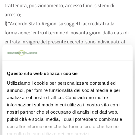
trattenuta, posizionamento, accesso fune, sistemi di
arresto;
l)
“Accordo Stato-Regioni su soggetti accreditati alla
formazione: “entro il termine di novanta giorni dalla data di
entrata in vigore del presente decreto, sono individuati, al
fine di innalzare il livello della qualità dell’offerta formativa, i
criteri e i requisiti di accreditamento presso le regioni e le
province autonome di Trento e di Bolzano dei soggetti che
Questo sito web utilizza i cookie
erogano la formazione in materia di salute e sicurezza sul
Utilizziamo i cookie per personalizzare contenuti ed
lavoro. I criteri e i requisiti disposti dall’accordo di cui al
annunci, per fornire funzionalità dei social media e per
comma 1
analizzare il nostro traffico. Condividiamo inoltre
devono essere riferiti alla competenza e certificata
informazioni sul modo in cui utilizza il nostro sito con i
nostri partner che si occupano di analisi dei dati web,
esperienza in
pubblicità e social media, i quali potrebbero combinarle
materia di salute e sicurezza sul lavoro, all’adeguata
con altre informazioni che ha fornito loro o che hanno
organizzazione, nonché alle risorse dei soggetti che erogano
raccolto dal suo utilizzo dei loro servizi.