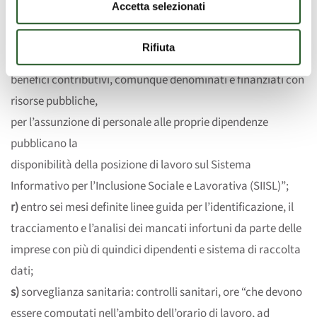
Accetta selezionati
p)
convenzioni Ministero Lavoro, Inail e Uni consultazione
gratuita delle norme tecniche salute e sicurezza sul lavoro;
Rifiuta
q)
“dal 1° aprile 2026, i datori di lavoro privati che chiedono
benefici contributivi, comunque denominati e finanziati con
risorse pubbliche,
per l’assunzione di personale alle proprie dipendenze
pubblicano la
disponibilità della posizione di lavoro sul Sistema
Informativo per l’Inclusione Sociale e Lavorativa (SIISL)”;
r)
entro sei mesi definite linee guida per l’identificazione, il
tracciamento e l’analisi dei mancati infortuni da parte delle
imprese con più di quindici dipendenti e sistema di raccolta
dati;
s)
sorveglianza sanitaria: controlli sanitari, ore “che devono
essere computati nell’ambito dell’orario di lavoro, ad