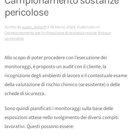
Campionamento sostanze
pericolose
Scritto da
super_betsoft
il
18 Marzo 2024
. Pubblicato in
Campionamento per la rilevazione di sostanze nocive
.
Nessun
su
commento
Campionamento
sostanze
pericolose
Allo scopo di poter procedere con l’esecuzione dei
monitoraggi, è proposto un audit con il cliente, la
ricognizione degli ambienti di lavoro e il contestuale esame
della valutazione di rischio chimico (se esistente) o delle
schede di sicurezza.
Sono quindi pianificati i monitoraggi sulla base delle
esposizioni attese nello svolgimento dei diversi compiti
lavorativi. Questi possono essere: