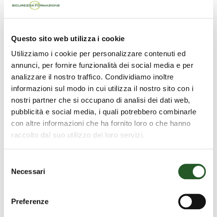
biologici
Scritto da
super_betsoft
il
18 Marzo 2024
. Pubblicato in
Questo sito web utilizza i cookie
Campionamento per la rilevazione di sostanze nocive
.
Nessun
su
commento
Utilizziamo i cookie per personalizzare contenuti ed
Campionamento
annunci, per fornire funzionalità dei social media e per
agenti
analizzare il nostro traffico. Condividiamo inoltre
biologici
L’esposizione ad agenti biologici (microrganismi, colture
informazioni sul modo in cui utilizza il nostro sito con i
cellulari ed endoparassiti umani) può provocare patologie
nostri partner che si occupano di analisi dei dati web,
di natura infettiva, allergica, tossica e cancerogena. Le
pubblicità e social media, i quali potrebbero combinarle
con altre informazioni che ha fornito loro o che hanno
manifestazioni cliniche possono presentarsi con diversa
raccolto dal suo utilizzo dei loro servizi.
intensità in relazione a vari fattori tra i quali le condizioni
fisiche e la suscettibilità di ciascun individuo.
Selezione
Necessari
del
Il rischio di esposizione a ad agenti biologici in qualsiasi
consenso
ambiente di lavoro richiede l’attuazione di tutte le misure di
Preferenze
sicurezza appropriate per esercitare la più completa attività