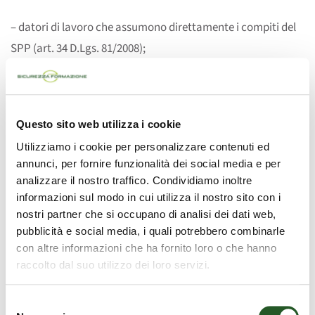
– datori di lavoro che assumono direttamente i compiti del
SPP (art. 34 D.Lgs. 81/2008);
– RSPP e ASPP (art. 32);
– Coordinatori per la sicurezza nei cantieri temporanei e
Questo sito web utilizza i cookie
mobili (CSP e CSE);
Utilizziamo i cookie per personalizzare contenuti ed
annunci, per fornire funzionalità dei social media e per
– datori di lavoro e dirigenti delle imprese affidatarie nei
analizzare il nostro traffico. Condividiamo inoltre
cantieri mobili e temporanei;
informazioni sul modo in cui utilizza il nostro sito con i
nostri partner che si occupano di analisi dei dati web,
– soggetti operanti in ambienti sospetti di inquinamento o
pubblicità e social media, i quali potrebbero combinarle
con altre informazioni che ha fornito loro o che hanno
confinati (D.P.R. 177/2011);
raccolto dal suo utilizzo dei loro servizi.
– operatori addetti all’uso di attrezzature di lavoro per cui è
Selezione
richiesto il “patentino” (con ampliamento delle tipologie