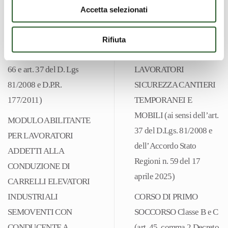
D.Lgs 81/08)
Regioni
DI LAVORI IN SPAZI
Accetta selezionati
n.
CONFINATI E/O
CORSO
59
SOSPETTI DI
AGGIORNAMENTO
Rifiuta
del
INQUINAMENTO (Art.
FORMAZIONE
17
66 e art. 37 del D. Lgs
LAVORATORI
aprile
81/2008 e D.P.R.
SICUREZZA CANTIERI
2025
177/2011)
TEMPORANEI E
e
MOBILI (ai sensi dell’art.
MODULO ABILITANTE
art.
37 del D.Lgs. 81/2008 e
PER LAVORATORI
73,
dell’Accordo Stato
ADDETTI ALLA
comma
Regioni n. 59 del 17
CONDUZIONE DI
5
aprile 2025)
CARRELLI ELEVATORI
del
INDUSTRIALI
CORSO DI PRIMO
d.lgs.
SEMOVENTI CON
SOCCORSO Classe B e C
n.
CONDUCENTE A
(art. 45, comma 2 Decreto