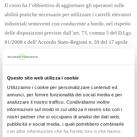
Il corso ha l’obbiettivo di aggiornare gli operatori sulle
abilità pratiche necessarie per utilizzare i carrelli elevatori
industriali semoventi con conducente a bordo, nel rispetto
delle disposizioni previste dall’art. 73, comma 5 del D.Lgs.
81/2008 e dell’Accordo Stato-Regioni n. 59 del 17 aprile
2025.
DURATA DEL CORSO
4 ore (ad esclusione di verifiche finali).
Questo sito web utilizza i cookie
Utilizziamo i cookie per personalizzare contenuti ed
€
200,00
IVA esclusa
annunci, per fornire funzionalità dei social media e per
analizzare il nostro traffico. Condividiamo inoltre
MODULO
informazioni sul modo in cui utilizza il nostro sito con i
DI
nostri partner che si occupano di analisi dei dati web,
Aggiungi al carrello
AGGIORNAMENTO
pubblicità e social media, i quali potrebbero combinarle
con altre informazioni che ha fornito loro o che hanno
PER