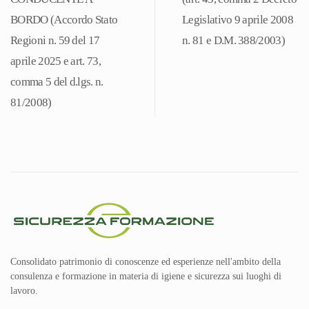
81/2008)
BORDO (Accordo Stato
Legislativo 9 aprile 2008
quantità
Regioni n. 59 del 17
n. 81 e D.M. 388/2003)
aprile 2025 e art. 73,
comma 5 del d.lgs. n.
81/2008)
Consolidato patrimonio di conoscenze ed esperienze nell'ambito della
consulenza e formazione in materia di igiene e sicurezza sui luoghi di
lavoro.