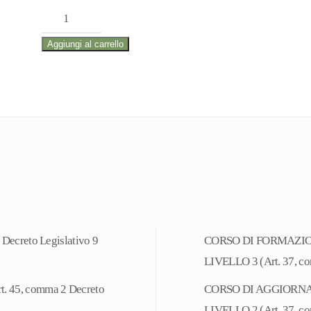
Formazione
iniziale
Aggiungi al carrello
per
datori
di
lavoro
RSPP:
RISCHIO
ALTO
(Moduli
1
ecreto Legislativo 9
CORSO DI FORMAZIO
e
LIVELLO 3 (Art. 37, c
2
Normativo
45, comma 2 Decreto
CORSO DI AGGIORNA
e
LIVELLO 2 (Art. 37, c