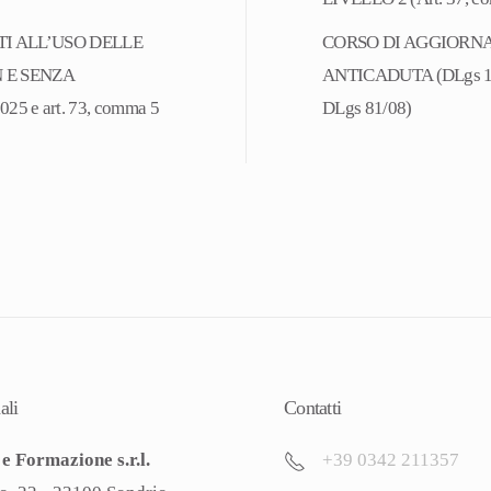
Gestionale)
I ALL’USO DELLE
CORSO DI AGGIORNAM
quantità
 E SENZA
ANTICADUTA (DLgs 19 f
025 e art. 73, comma 5
DLgs 81/08)
ali
Contatti
e Formazione s.r.l.
+39 0342 211357