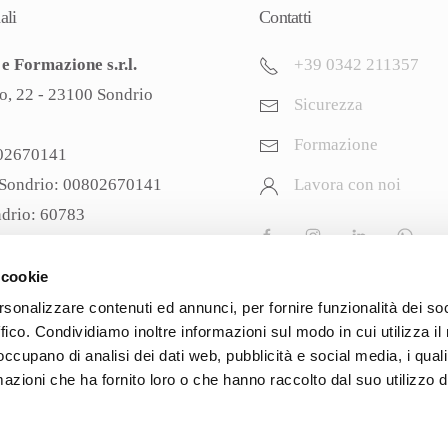
ali
Contatti
e Formazione s.r.l.
+39 0342 211357
o, 22 - 23100 Sondrio
Sicurezza
Formazione
802670141
 Sondrio: 00802670141
Lavora con noi
ndrio: 60783
ociale: € 27.900 i.v.
ezzaeformazionesrl@pec.
it
 cookie
rsonalizzare contenuti ed annunci, per fornire funzionalità dei so
ffico. Condividiamo inoltre informazioni sul modo in cui utilizza il 
 occupano di analisi dei dati web, pubblicità e social media, i qual
azioni che ha fornito loro o che hanno raccolto dal suo utilizzo d