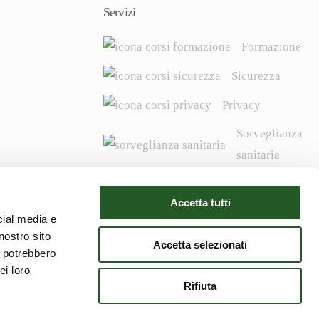
Servizi
Formazione
Sicurezza
Privacy
Sorveglianza
sanitaria
Igiene degli
Accetta tutti
alimenti
cial media e
Campi
nostro sito
Accetta selezionati
i potrebbero
ei loro
Rifiuta