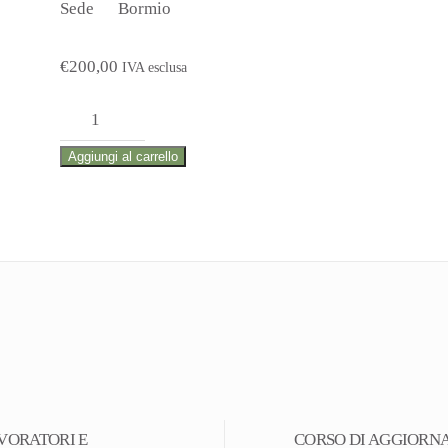
Sede
Bormio
€
200,00
IVA esclusa
CORSO
DI
Aggiungi al carrello
PRIMO
SOCCORSO
Classe
B
e
C
(art.
45,
comma
VORATORI E
CORSO DI AGGIORNA
2