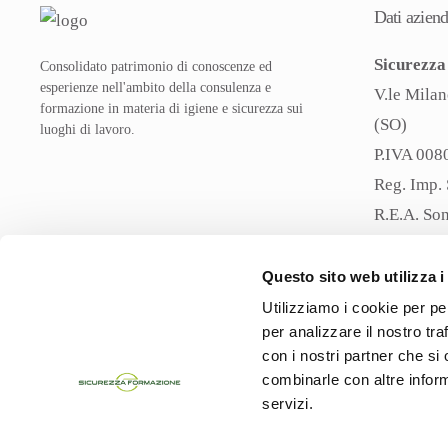
Dati aziend
Sicurezza 
Consolidato patrimonio di conoscenze ed
esperienze nell'ambito della consulenza e
V.le Milan
formazione in materia di igiene e sicurezza sui
(SO)
luoghi di lavoro.
P.IVA 00
Reg. Imp.
R.E.A. So
Capitale S
Pec
sicur
Questo sito web utilizza i
Utilizziamo i cookie per pe
per analizzare il nostro tra
con i nostri partner che si
combinarle con altre inform
servizi.
©
2026
Sicurezza e Formazione srl. All rights reserved.