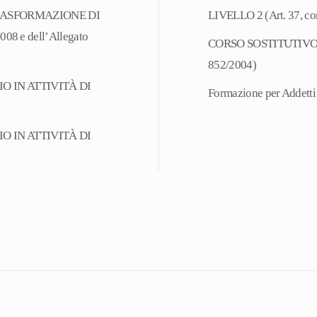
RASFORMAZIONE DI
LIVELLO 2 (Art. 37, c
Decreto
008 e dell’Allegato
Legislativo
CORSO SOSTITUTIVO
9
852/2004)
aprile
 IN ATTIVITÀ DI
Formazione per Addetti
2008
n.
 IN ATTIVITÀ DI
81
e
D.M.
388/2003)
quantità