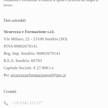
consulenza e formazione in materia di igiene e sicurezza sui luoghi di
lavoro.
Dati aziendali
Sicurezza e Formazione s.r.l.
V.le Milano, 22 - 23100 Sondrio (SO)
P.IVA 00802670141
Reg. Imp. Sondrio: 00802670141
R.E.A. Sondrio: 60783
Capitale Sociale: € 27.900 i.v.
Pec
sicurezzaeformazionesrl@pec.
it
Contatti
+39 0342 211357