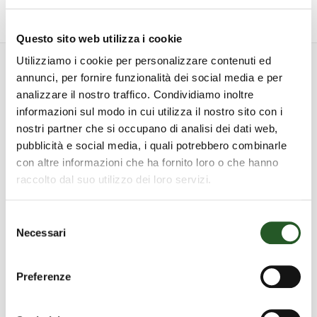
AGGIORNAMENTO
PER
Questo sito web utilizza i cookie
ADDETTI
Utilizziamo i cookie per personalizzare contenuti ed
ANTINCENDIO
annunci, per fornire funzionalità dei social media e per
Corsi correlati
IN
analizzare il nostro traffico. Condividiamo inoltre
ATTIVITÀ
informazioni sul modo in cui utilizza il nostro sito con i
DI
nostri partner che si occupano di analisi dei dati web,
scopri tutti i corsi attivi
pubblicità e social media, i quali potrebbero combinarle
LIVELLO
con altre informazioni che ha fornito loro o che hanno
2
raccolto dal suo utilizzo dei loro servizi.
CORSO DI
MODULO ABILITANTE
(Art.
AGGIORNAMENTO
PER LAVORATORI
37,
Selezione
PER PREPOSTI (Ai sensi
ADDETTI ALLA
Necessari
comma
del
dell’art. 37, commi 7 e 7-
CONDUZIONE DI
consenso
9
ter del D.Lgs. 81/08,
CARRELLI ELEVATORI
Preferenze
D.Lgs
dell’Accordo Stato-
INDUSTRIALI
81/08;
Regioni del 17 aprile
SEMOVENTI CON